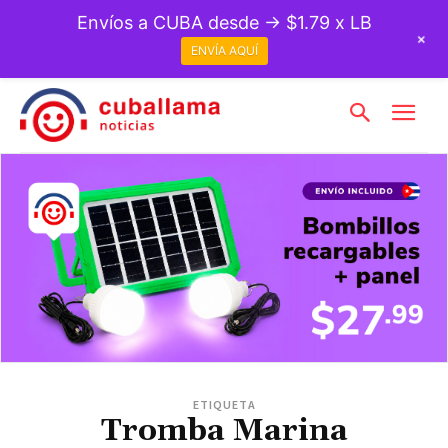
Envíos a CUBA desde → $1.79 x LB
+
ENVÍA AQUÍ
ETIQUETA
Tromba Marina