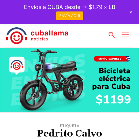
Envíos a CUBA desde → $1.79 x LB
+
ENVÍA AQUÍ
ETIQUETA
Pedrito Calvo