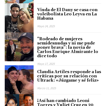
Viuda de El Dany se casa con
voleibolista Leo Leyva en La
Habana
Mayo 24, 2025
“Rodeado de mujeres
semidesnudas y ni me pude
poner brava”: la novia de
Carlos Enrique Almirante lo
dice todo
Mayo 17, 2025
Claudia Artiles responde a las
críticas por su relación con
Ultrack: «Júzgame y sé feliz»
Marzo 11, 2025
¡Así han cambiado Leoni
Torres y Yuliet Cruz en 20