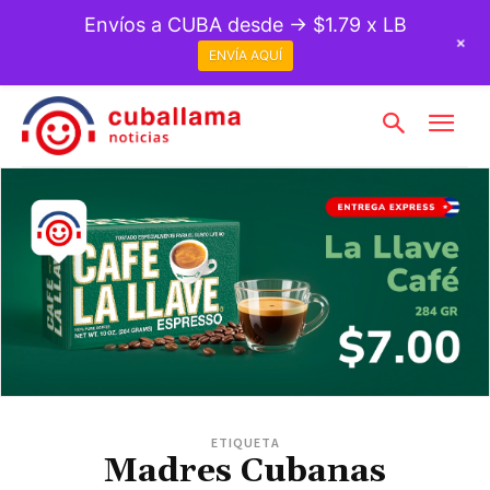
Envíos a CUBA desde → $1.79 x LB
+
ENVÍA AQUÍ
ETIQUETA
Madres Cubanas