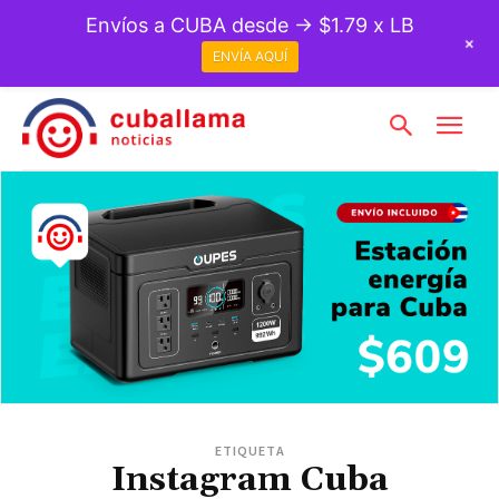
Envíos a CUBA desde → $1.79 x LB
+
ENVÍA AQUÍ
ETIQUETA
Instagram Cuba