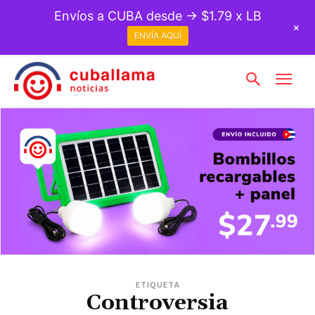
Envíos a CUBA desde → $1.79 x LB
+
ENVÍA AQUÍ
ETIQUETA
Controversia