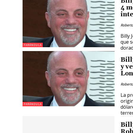
Bil
4 m
int
Roberto
Billy
que s
FARÁNDULA
dorad
Bil
y v
Lon
Roberto
La pr
origi
FARÁNDULA
dólar
terre
Bil
Rob