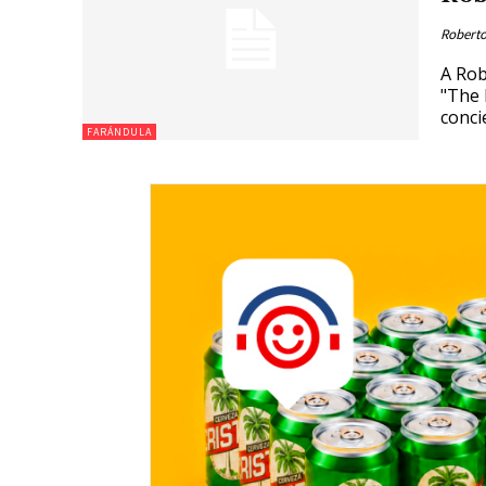
Roberto
A Rob
"The 
conci
FARÁNDULA