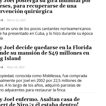
ly Joel posterga su gira mundial por
eses, para recuperarse de una
ervención quirúrgica
 A.
-
Marzo 12, 2025
 Joel es uno de los pocos cantantes norteamericanos
e ha presentado en Cuba, y lo hizo durante su época
a.
ly Joel decide quedarse en la Florida
ende su mansión de $49 millones en
g Island
 A.
-
Mayo 16, 2023
opiedad, conocida como Middlesea, fue comprada
nalmente por Joel en 2002 por 22,5 millones de
es. A lo largo de los años, adquirió parcelas de
no adyacentes para restaurar la finca.
ly Joel enfermo. Asaltan casa de
ert de Niro ¡y él estaba dentro!