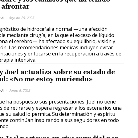
 afrontar
 A.
-
Agosto 25, 2025
agnóstico de hidrocefalia normal —una afección
ble mediante cirugía, en la que el exceso de líquido
ona el cerebro— ha afectado su equilibrio, visión y
ión. Las recomendaciones médicas incluyen evitar
ntaciones y enfocarse en la recuperación a través de
erapia intensiva.
ly Joel actualiza sobre su estado de
ud: «No me estoy muriendo»
 A.
-
Junio 5, 2025
e ha pospuesto sus presentaciones, Joel no tiene
s de retirarse y espera regresar a los escenarios una
ue su salud lo permita. Su determinación y espíritu
iente continúan inspirando a sus seguidores en todo
ndo.