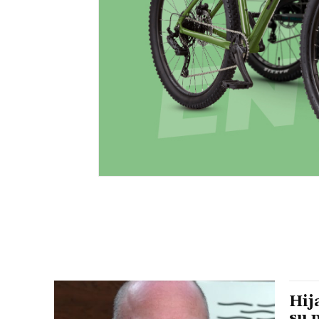
Hij
su 