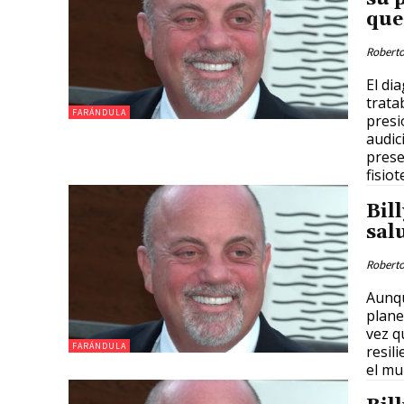
que
Roberto
El di
trata
FARÁNDULA
presi
audic
prese
fisiot
Bil
sal
Roberto
Aunqu
plane
vez q
FARÁNDULA
resil
el mu