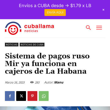
Envíos a CUBA desde → $1.79 x LB
+
ENVÍA AQUÍ
NOTICIAS
NOTICIAS DE CUBA
Sistema de pagos ruso
Mir ya funciona en
cajeros de La Habana
Autor:
Manu
Marzo 16, 2023
283