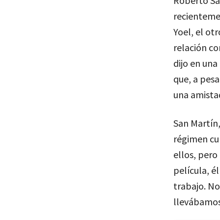
Roberto San
recientemen
Yoel, el otr
relación co
dijo en una
que, a pesa
una amista
San Martín,
régimen cub
ellos, pero
película, 
trabajo. N
llevábamos 