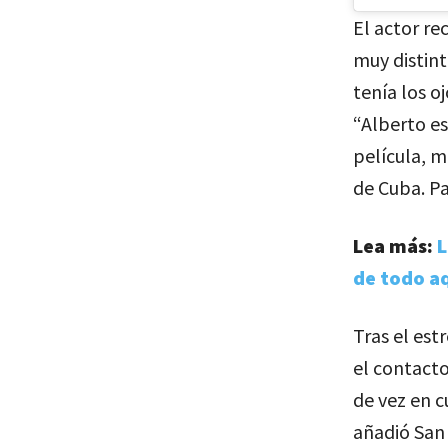
El actor r
muy distint
tenía los o
“Alberto es
película, m
de Cuba. Pa
Lea más:
L
de todo aq
Tras el es
el contacto
de vez en 
añadió San