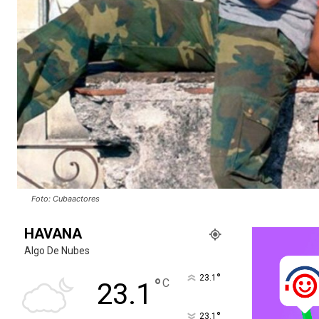
Foto: Cubaactores
HAVANA
Algo De Nubes
°
23.1
°
C
23.1
°
23.1