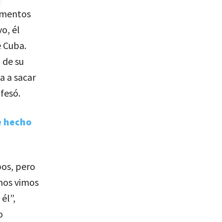
omentos
o, él
e Cuba.
 de su
a a sacar
fesó.
e hecho
bos, pero
 nos vimos
él”,
o