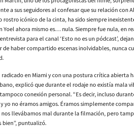
 Martín, uno de los protagonistas del filme, sorpren
te a sus seguidores al confesar que su relación con A
o rostro icónico de la cinta, ha sido siempre inexistent
n Yoel ahora mismo es… nula. Siempre fue nula, en re
 entrevista para el canal ‘Esto no es un pódcast’, deja
r de haber compartido escenas inolvidables, nunca cu
d.
 radicado en Miami y con una postura crítica abierta h
ano, explicó que durante el rodaje no existía mala vi
 tampoco conexión personal. “Es decir, incluso durant
él y yo no éramos amigos. Éramos simplemente compa
o nos llevábamos mal durante la filmación, pero tam
bien”, puntualizó.