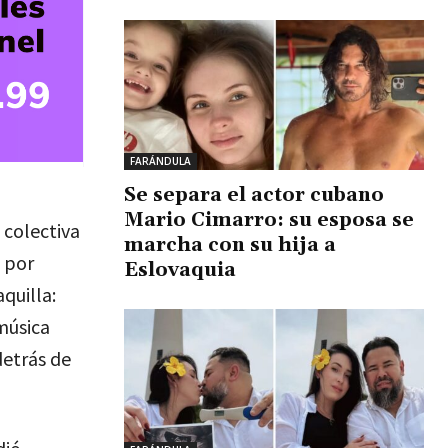
FARÁNDULA
Se separa el actor cubano
Mario Cimarro: su esposa se
colectiva
marcha con su hija a
a por
Eslovaquia
quilla:
 música
detrás de