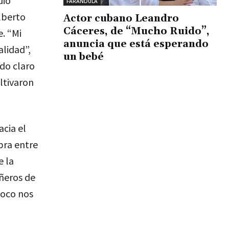
dió
FARÁNDULA
lberto
Actor cubano Leandro
Cáceres, de “Mucho Ruido”,
e. “Mi
anuncia que está esperando
alidad”,
un bebé
ndo claro
ltivaron
acia el
bra entre
e la
ñeros de
poco nos