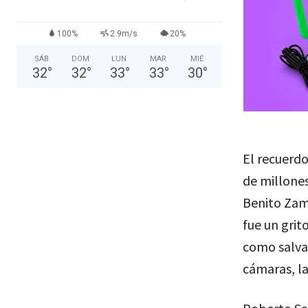
100%
2.9m/s
20%
SÁB
DOM
LUN
MAR
MIÉ
32
°
32
°
33
°
33
°
30
°
El recuerd
de millones
Benito Zamb
fue un grit
como salvav
cámaras, la