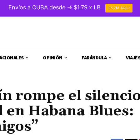
Envíos a CUBA desde → $1.79 x LB
ENVÍA AQUÍ
ACIONALES
OPINIÓN
FARÁNDULA
VIAJE
n rompe el silenci
l en Habana Blues:
igos”