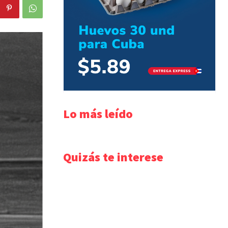
Lo más leído
Quizás te interese