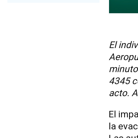
El indi
Aeropu
minutos
4345 c
acto. 
El impa
la eva