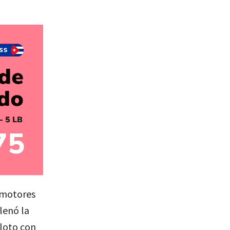
 motores
lenó la
loto con