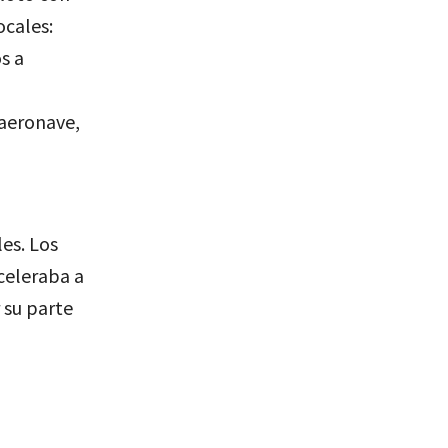
ocales:
s a
aeronave,
es. Los
aceleraba a
 su parte