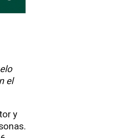
elo
n el
tor y
sonas.