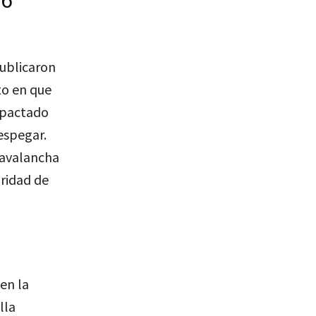
36
ublicaron
to en que
impactado
espegar.
 avalancha
ridad de
en la
lla