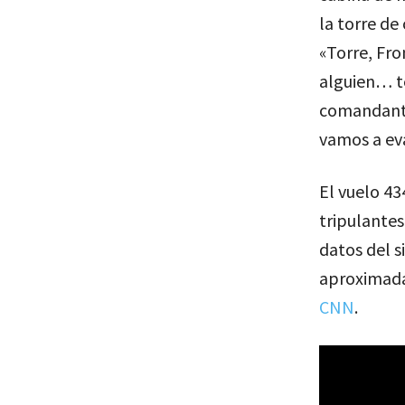
la torre de
«Torre, Fro
alguien… te
comandante
vamos a eva
El vuelo 43
tripulantes
datos del s
aproximada
CNN
.