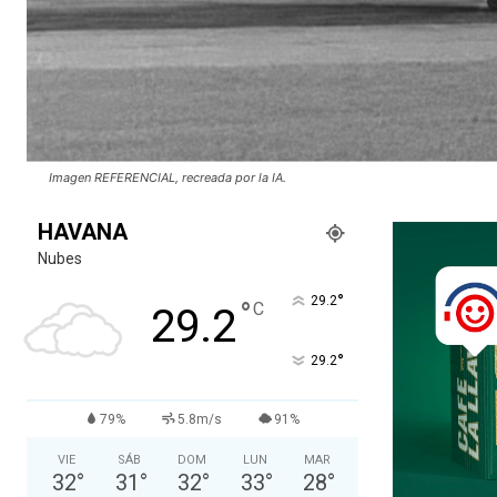
Imagen REFERENCIAL, recreada por la IA.
HAVANA
Nubes
°
29.2
°
C
29.2
°
29.2
79%
5.8m/s
91%
VIE
SÁB
DOM
LUN
MAR
32
°
31
°
32
°
33
°
28
°