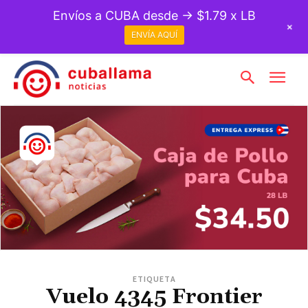
Envíos a CUBA desde → $1.79 x LB
+
ENVÍA AQUÍ
ETIQUETA
Vuelo 4345 Frontier