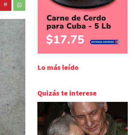
Lo más leído
Quizás te interese