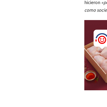
hicieron
«p
como socied