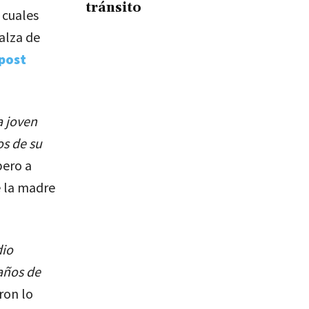
tránsito
 cuales
alza de
post
a joven
os de su
ero a
e la madre
dio
 años de
ron lo