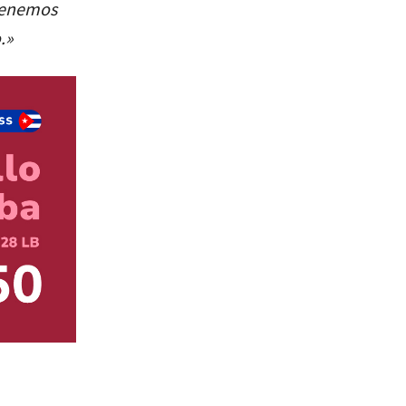
 tenemos
.»