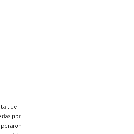
tal, de
sadas por
orporaron