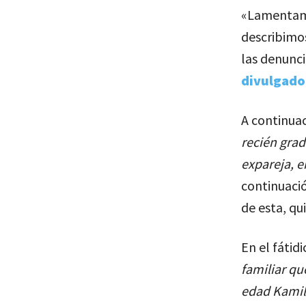
«Lamentamos
describimos
las denunci
divulgado 
A continuac
recién grad
expareja, e
continuació
de esta, q
En el fátid
familiar qu
edad Kamil