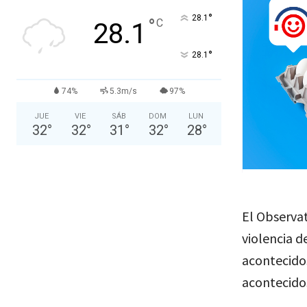
°
28.1
°
C
28.1
°
28.1
74%
5.3m/s
97%
JUE
VIE
SÁB
DOM
LUN
32
°
32
°
31
°
32
°
28
°
El Observat
violencia d
acontecidos
acontecidos