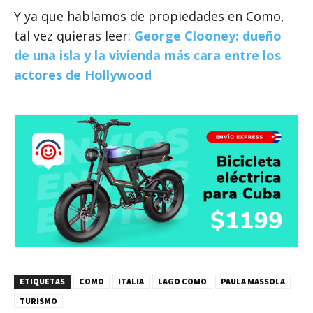
Y ya que hablamos de propiedades en Como,
tal vez quieras leer:
George Clooney: dueño
de una isla y la vivienda más cara entre los
actores de Hollywood
ETIQUETAS
COMO
ITALIA
LAGO COMO
PAULA MASSOLA
TURISMO