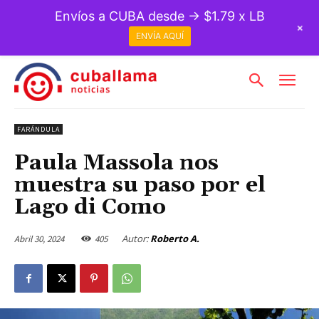
Envíos a CUBA desde → $1.79 x LB
+
ENVÍA AQUÍ
FARÁNDULA
Paula Massola nos
muestra su paso por el
Lago di Como
Autor:
Roberto A.
Abril 30, 2024
405