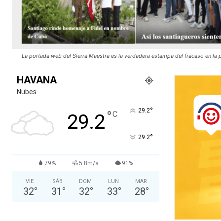
La portada web del Sierra Maestra es la verdadera estampa del fracaso en la 
HAVANA
Nubes
°
29.2
°
C
29.2
°
29.2
79%
5.8m/s
91%
VIE
SÁB
DOM
LUN
MAR
32
°
31
°
32
°
33
°
28
°