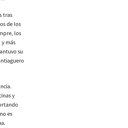
s tras
os de los
mpre, los
l y más
antuvo su
antiaguero
ncia.
inas y
portando
 no es
na.