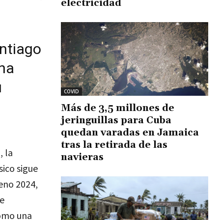
electricidad
antiago
ina
u
COVID
Más de 3,5 millones de
jeringuillas para Cuba
quedan varadas en Jamaica
tras la retirada de las
, la
navieras
sico sigue
leno 2024,
de
como una