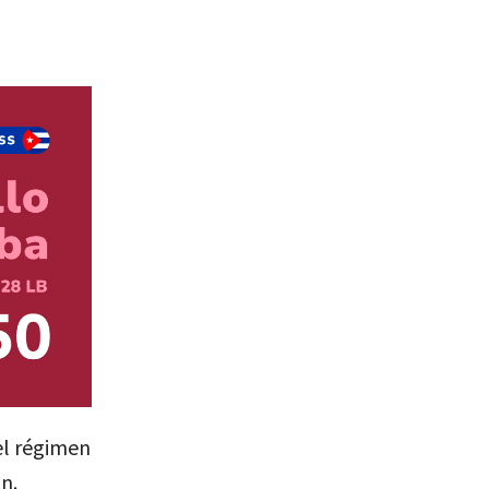
el régimen
n.