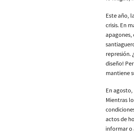
Este año, l
crisis. En 
apagones, d
santiaguero
represión. 
diseño! Per
mantiene su
En agosto, 
Mientras lo
condiciones
actos de ho
informar o 