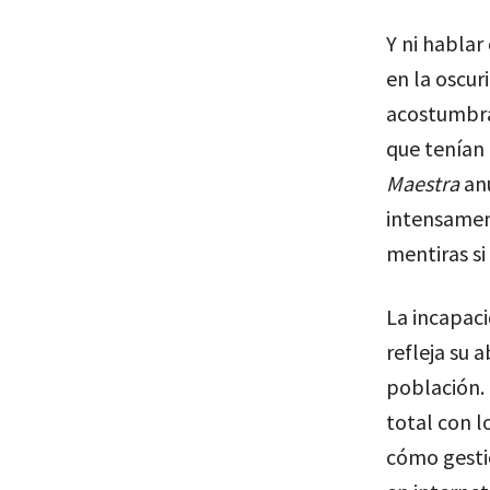
Y ni habla
en la oscur
acostumbrad
que tenían 
Maestra
anu
intensament
mentiras si
La incapaci
refleja su 
población. 
total con l
cómo gestio