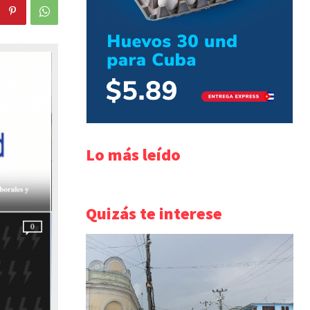
Lo más leído
Quizás te interese