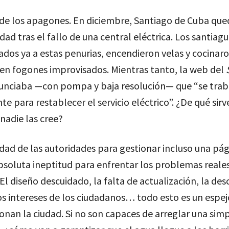
r de los apagones. En diciembre, Santiago de Cuba qu
idad tras el fallo de una central eléctrica. Los santiagu
os ya a estas penurias, encendieron velas y cocinar
en fogones improvisados. Mientras tanto, la web del
nciaba —con pompa y baja resolución— que “se trab
e para restablecer el servicio eléctrico”. ¿De qué sirv
 nadie las cree?
dad de las autoridades para gestionar incluso una pá
absoluta ineptitud para enfrentar los problemas reales
El diseño descuidado, la falta de actualización, la de
os intereses de los ciudadanos… todo esto es un espej
nan la ciudad. Si no son capaces de arreglar una sim