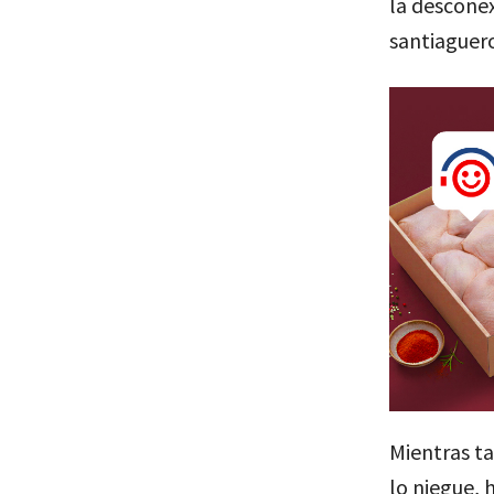
la desconex
santiaguero
Mientras t
lo niegue, 