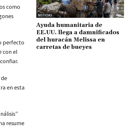
jos como
agones
NOTICIAS
Ayuda humanitaria de
EE.UU. llega a damnificados
del huracán Melissa en
o perfecto
carretas de bueyes
e con el
confiar.
 de
ra en esta
nálisis”
gina resume