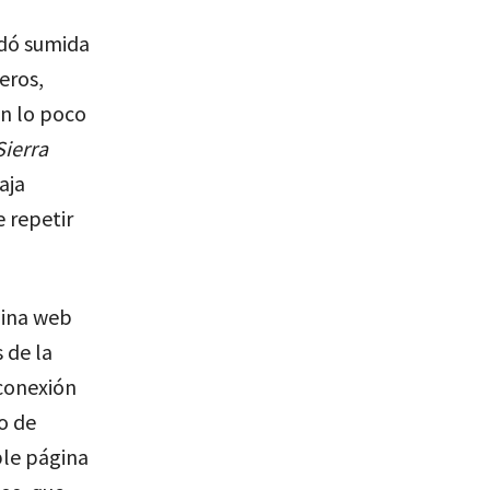
edó sumida
eros,
on lo poco
Sierra
aja
e repetir
gina web
 de la
sconexión
o de
ple página