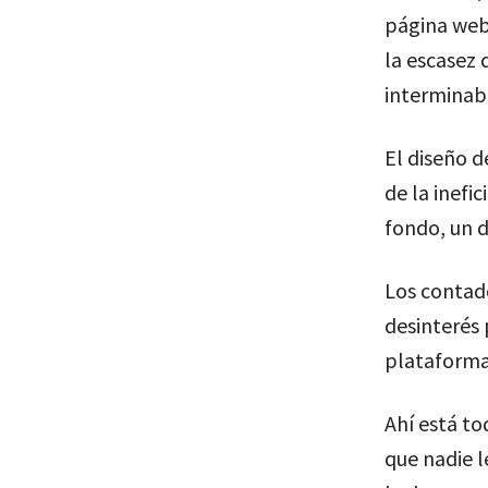
página web
la escasez 
interminabl
El diseño d
de la inefi
fondo, un d
Los contado
desinterés
plataforma
Ahí está tod
que nadie l