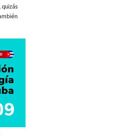
 quizás
también