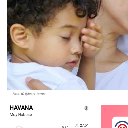
Foto: IG @leoni_torres
HAVANA
Muy Nuboso
°
27.5
C