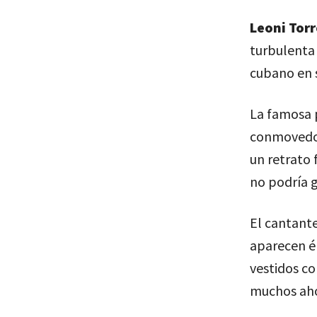
Leoni Torr
turbulenta
cubano en 
La famosa p
conmovedor
un retrato 
no podría 
El cantant
aparecen él
vestidos c
muchos aho