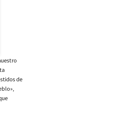
nuestro
ta
stidos de
eblo»,
que