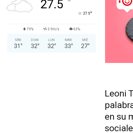
°
27.5
°
27.5
79%
3.9m/s
63%
SÁB
DOM
LUN
MAR
MIÉ
31
°
32
°
32
°
33
°
27
°
Leoni T
palabr
en su m
sociale