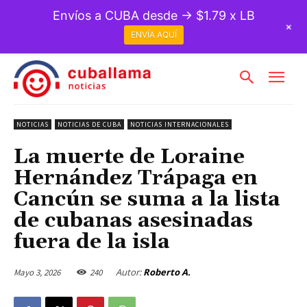
Envíos a CUBA desde → $1.79 x LB
+
ENVÍA AQUÍ
NOTICIAS
NOTICIAS DE CUBA
NOTICIAS INTERNACIONALES
La muerte de Loraine
Hernández Trápaga en
Cancún se suma a la lista
de cubanas asesinadas
fuera de la isla
Autor:
Roberto A.
Mayo 3, 2026
240