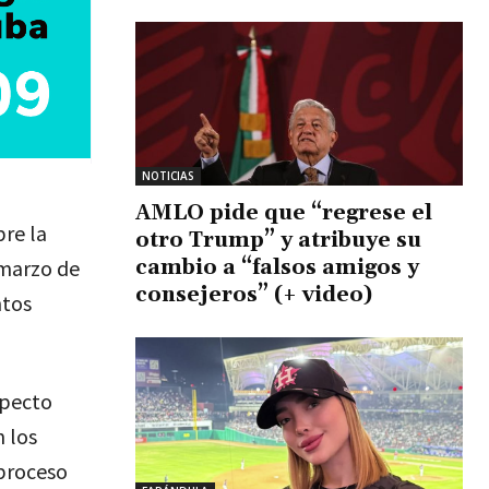
NOTICIAS
AMLO pide que “regrese el
bre la
otro Trump” y atribuye su
cambio a “falsos amigos y
 marzo de
consejeros” (+ video)
ntos
specto
 los
 proceso