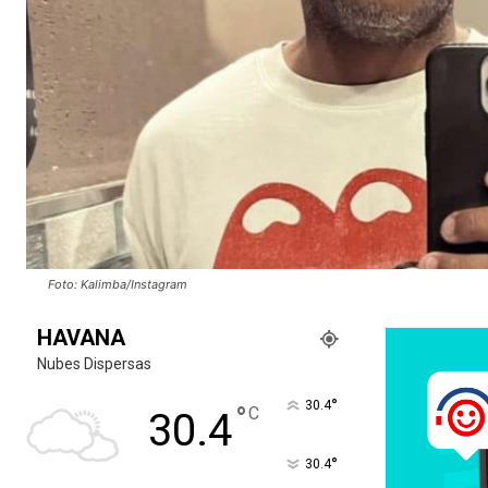
Foto: Kalimba/Instagram
HAVANA
Nubes Dispersas
°
30.4
°
C
30.4
°
30.4