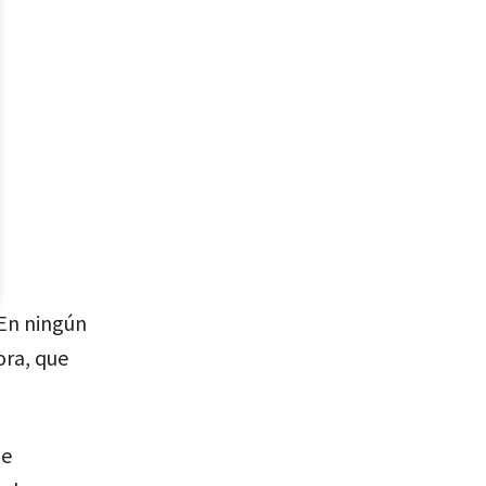
“En ningún
ora, que
ue