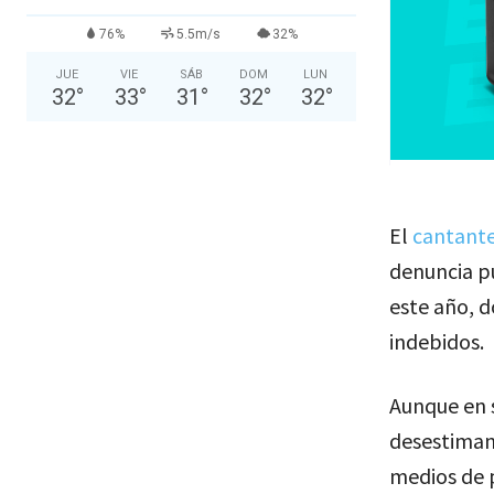
76%
5.5m/s
32%
JUE
VIE
SÁB
DOM
LUN
32
°
33
°
31
°
32
°
32
°
El
cantant
denuncia pú
este año, d
indebidos.
Aunque en 
desestimand
medios de 