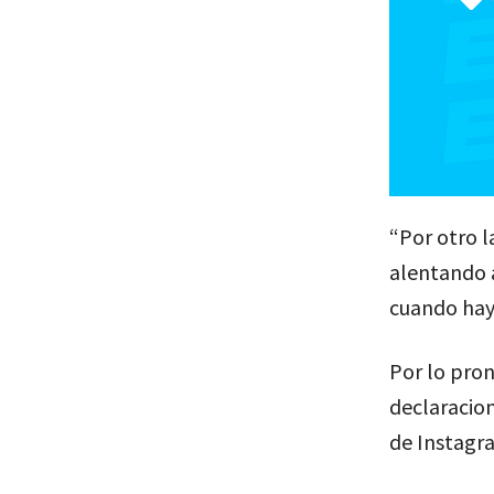
“Por otro l
alentando a
cuando haya
Por lo pron
declaracion
de Instagra