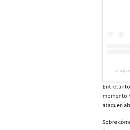
Una publ
Entretanto,
momento he 
ataquen ab
Sobre cómo 