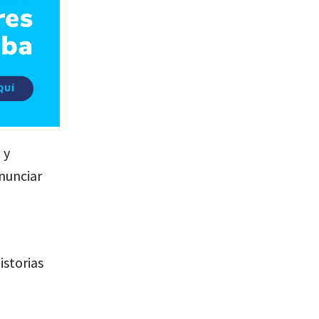
 y
nunciar
istorias