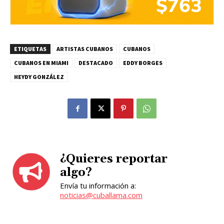
ETIQUETAS
ARTISTAS CUBANOS
CUBANOS
CUBANOS EN MIAMI
DESTACADO
EDDY BORGES
HEYDY GONZÁLEZ
¿Quieres reportar
algo?
Envía tu información a:
noticias@cuballama.com