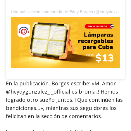
U
na publicación compartida de Eddy Borges (@eddyborgesmusic)
En la publicación, Borges escribe: «Mi Amor
@heydygonzalez_ _official es broma..! Hemos
logrado otro sueño juntos..! Que continúen las
bendiciones…», mientras sus seguidores los
felicitan en la sección de comentarios.