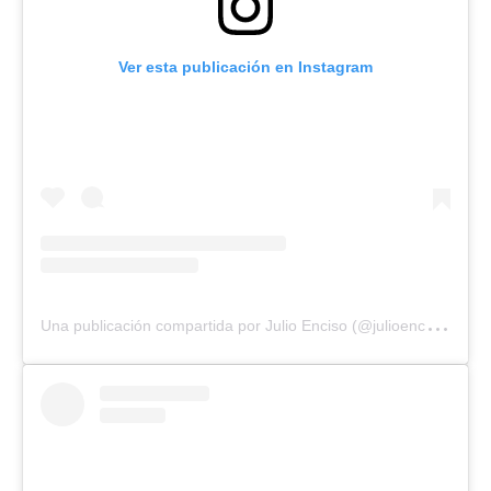
Ver esta publicación en Instagram
U
na publicación compartida por Julio Enciso (@julioenciso.33)