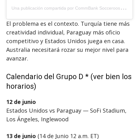
U
na publicación compartida por CommBank Socceroos (@socceroos)
El problema es el contexto. Turquía tiene más
creatividad individual, Paraguay más oficio
competitivo y Estados Unidos juega en casa.
Australia necesitará rozar su mejor nivel para
avanzar.
Calendario del Grupo D * (ver bien los
horarios)
12 de junio
Estados Unidos vs Paraguay — SoFi Stadium,
Los Ángeles, Inglewood
13 de junio
(14 de Junio 12 a.m. ET)