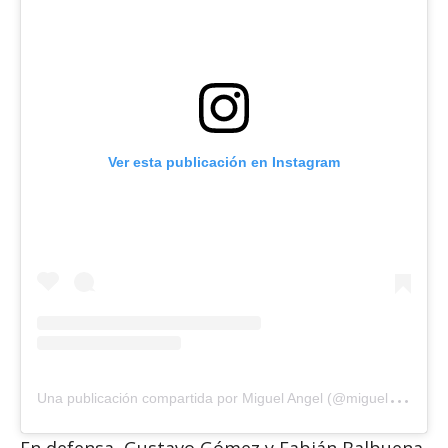
Ver esta publicación en Instagram
U
na publicación compartida por Miguel Angel (@miguel_almiron)