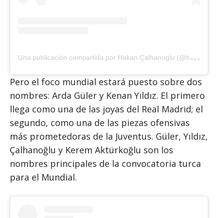
U
na publicación compartida por Hakan Çalhanoglu (@hakancalhanoglu)
Pero el foco mundial estará puesto sobre dos
nombres: Arda Güler y Kenan Yıldız. El primero
llega como una de las joyas del Real Madrid; el
segundo, como una de las piezas ofensivas
más prometedoras de la Juventus. Güler, Yıldız,
Çalhanoğlu y Kerem Aktürkoğlu son los
nombres principales de la convocatoria turca
para el Mundial.