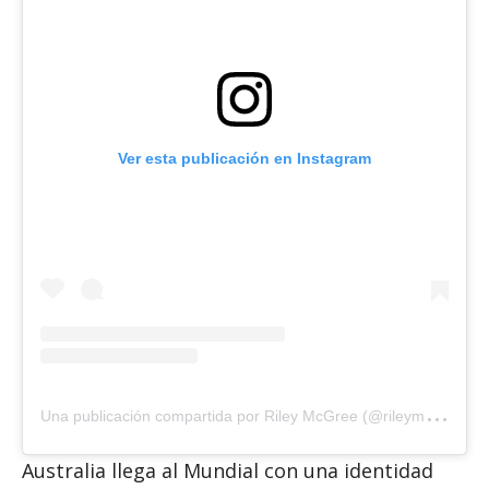
Ver esta publicación en Instagram
U
na publicación compartida por Riley McGree (@rileymcgree)
Australia llega al Mundial con una identidad