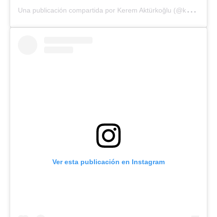
U
na publicación compartida por Kerem Aktürkoğlu (@keremakturkoglu)
Ver esta publicación en Instagram