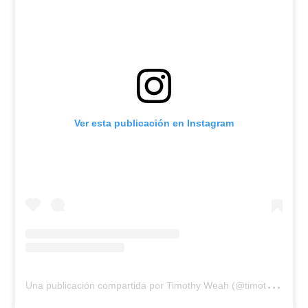
Ver esta publicación en Instagram
U
na publicación compartida por Timothy Weah (@timothyweah)