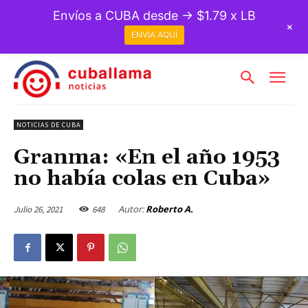
Envíos a CUBA desde → $1.79 x LB
+
ENVÍA AQUÍ
NOTICIAS DE CUBA
Granma: «En el año 1953
no había colas en Cuba»
Autor:
Roberto A.
Julio 26, 2021
648