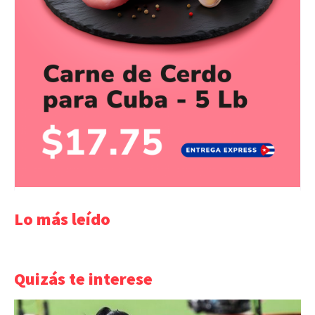
Lo más leído
Quizás te interese