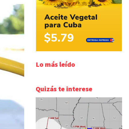
Lo más leído
Quizás te interese