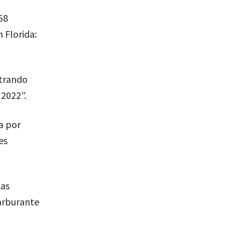
68
 Florida:
ntrando
 2022”.
a por
es
las
carburante