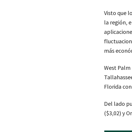
Visto que 
la región, e
aplicacion
fluctuacion
más econó
West Palm B
Tallahasse
Florida con
Del lado pu
($3,02) y O