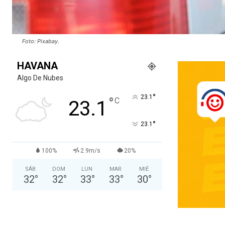
Foto: Pixabay.
HAVANA
Algo De Nubes
°
23.1
°
C
23.1
°
23.1
100%
2.9m/s
20%
SÁB
DOM
LUN
MAR
MIÉ
32
°
32
°
33
°
33
°
30
°