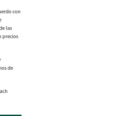
uerdo con
e
de las
n precios
y
nos de
each