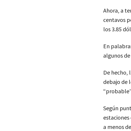
Ahora, a te
centavos po
los 3.85 d
En palabras
algunos de 
De hecho, l
debajo de l
“probable”
Según punt
estaciones 
a menos de 