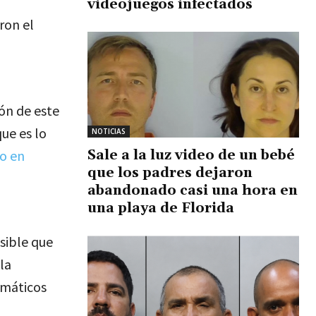
videojuegos infectados
ron el
ón de este
que es lo
NOTICIAS
Sale a la luz video de un bebé
o en
que los padres dejaron
abandonado casi una hora en
una playa de Florida
sible que
la
imáticos