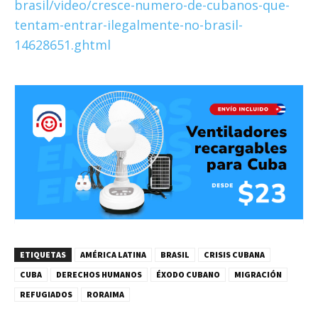
brasil/video/cresce-numero-de-cubanos-que-
tentam-entrar-ilegalmente-no-brasil-
14628651.ghtml
ETIQUETAS
AMÉRICA LATINA
BRASIL
CRISIS CUBANA
CUBA
DERECHOS HUMANOS
ÉXODO CUBANO
MIGRACIÓN
REFUGIADOS
RORAIMA