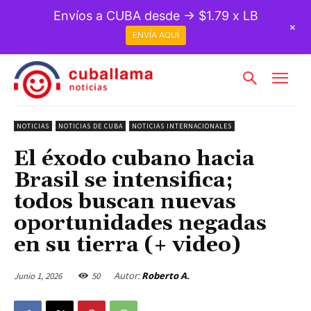
Envíos a CUBA desde → $1.79 x LB
+
ENVÍA AQUÍ
NOTICIAS
NOTICIAS DE CUBA
NOTICIAS INTERNACIONALES
El éxodo cubano hacia
Brasil se intensifica;
todos buscan nuevas
oportunidades negadas
en su tierra (+ video)
Autor:
Roberto A.
Junio 1, 2026
50