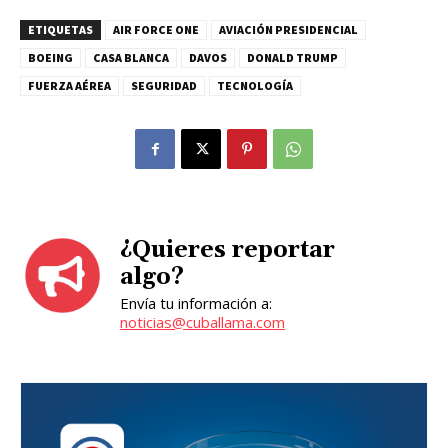
ETIQUETAS
AIR FORCE ONE
AVIACIÓN PRESIDENCIAL
BOEING
CASA BLANCA
DAVOS
DONALD TRUMP
FUERZA AÉREA
SEGURIDAD
TECNOLOGÍA
¿Quieres reportar
algo?
Envía tu información a:
noticias@cuballama.com