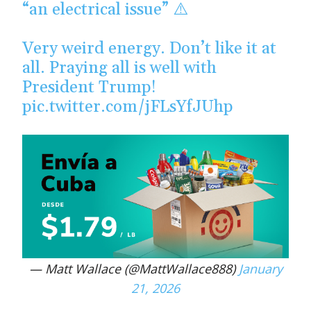
“an electrical issue” ⚠️
Very weird energy. Don’t like it at
all. Praying all is well with
President Trump!
pic.twitter.com/jFLsYfJUhp
— Matt Wallace (@MattWallace888)
January
21, 2026