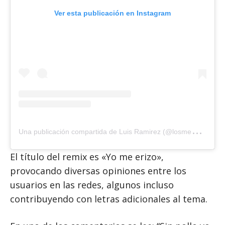
Ver esta publicación en Instagram
U
na publicación compartida de Luis Ramirez (@losmemesdeluis1)
El título del remix es «Yo me erizo»,
provocando diversas opiniones entre los
usuarios en las redes, algunos incluso
contribuyendo con letras adicionales al tema.