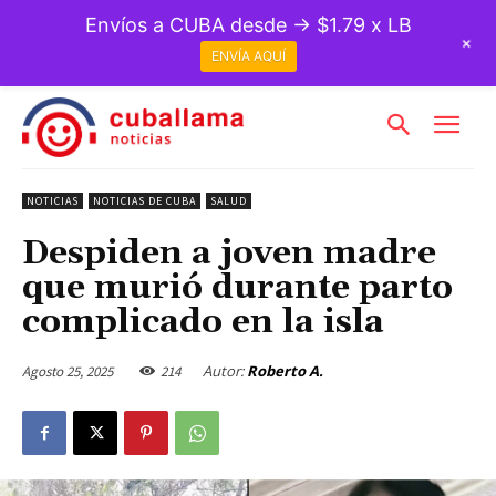
Envíos a CUBA desde → $1.79 x LB
+
ENVÍA AQUÍ
NOTICIAS
NOTICIAS DE CUBA
SALUD
Despiden a joven madre
que murió durante parto
complicado en la isla
Autor:
Roberto A.
Agosto 25, 2025
214