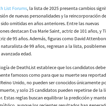
h List Forums
, la lista de 2025 presenta cambios signi
usión de nuevas personalidades y la reincorporación de
sido omitidas en años anteriores. Entre las nuevas
ones destacan Eva Marie Saint, actriz de 101 años, y T
triz de 95 años. Además, figuras como David Attenbor
naturalista de 99 años, regresan a la lista, posibleme
u avanzada edad.
ogía de DeathList establece que los candidatos deben
mente famosos como para que su muerte sea reportad
 Reino Unido, no pueden ser conocidos únicamente po
 muerte, y solo 25 candidatos pueden repetirse de la li
r. Estas reglas buscan equilibrar la predicción y mant
 público, aunque los recientes resultados han genera