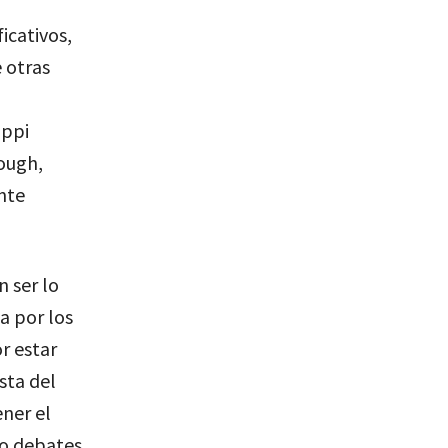
ficativos,
 otras
ippi
ough,
nte
 ser lo
a por los
r estar
sta del
ener el
do debates