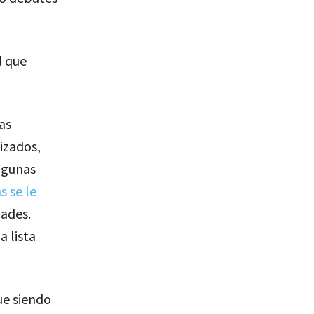
d que
as
lizados,
lgunas
s se le
dades.
a lista
ue siendo