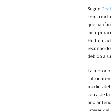
Según
Deat
con la incl
que habían 
incorporaci
Hedren, ac
reconocido 
debido a s
La metodol
suficiente
medios del
cerca de la
año anterio
interés del