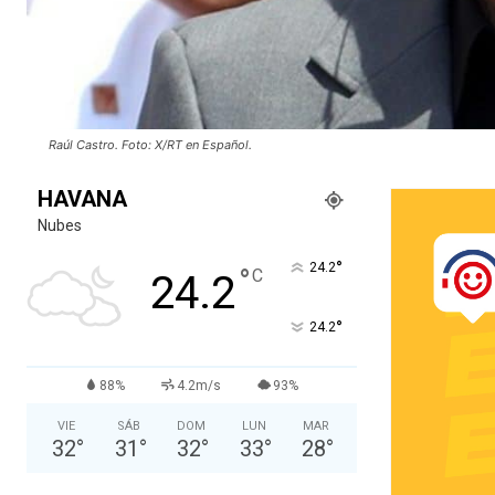
Raúl Castro. Foto: X/RT en Español.
HAVANA
Nubes
°
24.2
°
C
24.2
°
24.2
88%
4.2m/s
93%
VIE
SÁB
DOM
LUN
MAR
32
°
31
°
32
°
33
°
28
°