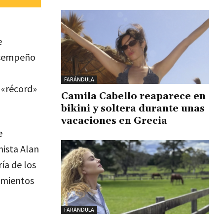
e
desempeño
FARÁNDULA
 «récord»
Camila Cabello reaparece en
bikini y soltera durante unas
vacaciones en Grecia
e
mista Alan
ía de los
namientos
FARÁNDULA