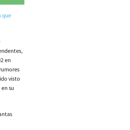
a que
e
rendentes,
42 en
s rumores
ido visto
 en su
antas