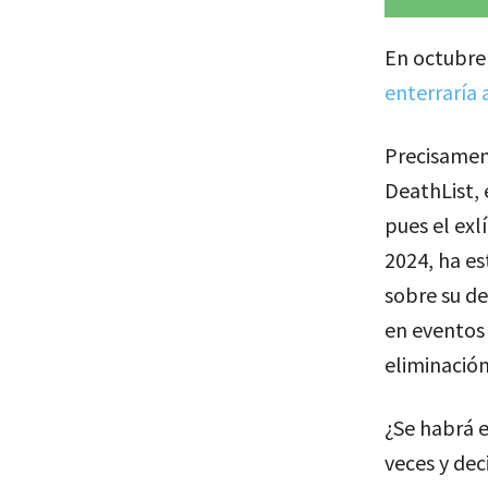
En octubre 
enterraría 
Precisament
DeathList, 
pues el exl
2024, ha es
sobre su de
en eventos 
eliminación 
¿Se habrá e
veces y dec