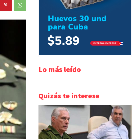
Lo más leído
Quizás te interese