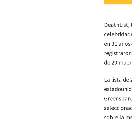
DeathList, 
celebridade
en 31 años»
registraron
de 20 muer
La lista de
estadounide
Greenspan,
seleccionad
sobre la m