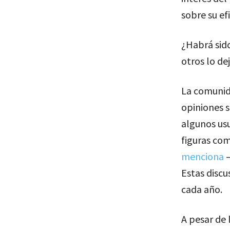
sobre su efi
¿Habrá sido
otros lo de
La comunida
opiniones s
algunos usu
figuras co
menciona
–
Estas discus
cada año.
A pesar de 