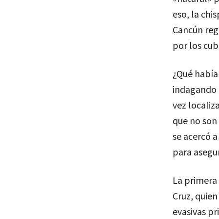
eso, la chi
Cancún reg
por los cub
¿Qué había
indagando p
vez localiz
que no son 
se acercó a
para asegur
La primera 
Cruz, quien
evasivas pr