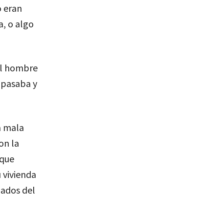
o eran
a, o algo
 al hombre
 pasaba y
a mala
on la
 que
 vivienda
uados del