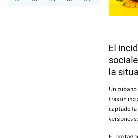
El inci
sociale
la situ
Un cubano h
tras un inc
captado la 
versiones s
El protagon