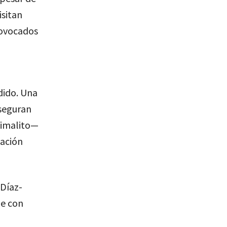
isitan
rovocados
dido. Una
aseguran
nimalito—
nación
 Díaz-
le con