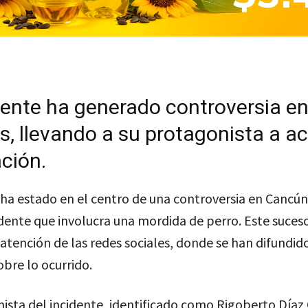
dente ha generado controversia e
s, llevando a su protagonista a ac
ación.
a estado en el centro de una controversia en Cancún
idente que involucra una mordida de perro. Este suces
atención de las redes sociales, donde se han difundido
obre lo ocurrido.
ista del incidente, identificado como Rigoberto Díaz 