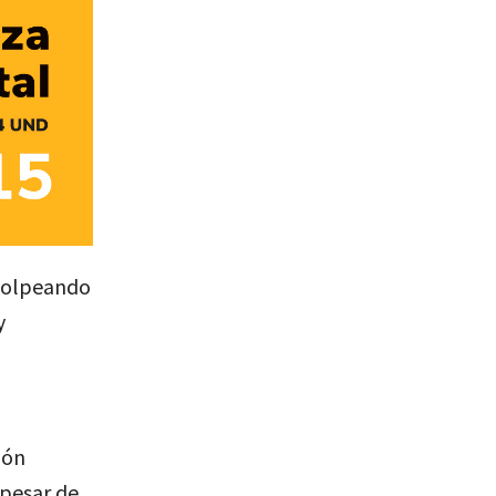
 golpeando
y
ión
 pesar de