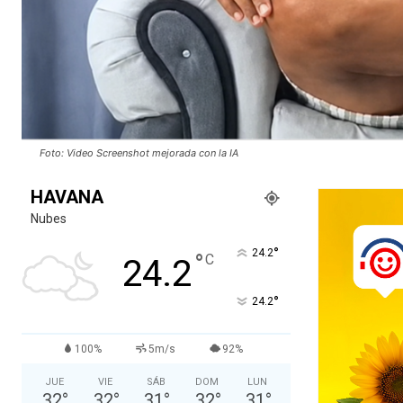
Foto: Video Screenshot mejorada con la IA
HAVANA
Nubes
°
24.2
°
C
24.2
°
24.2
100%
5m/s
92%
JUE
VIE
SÁB
DOM
LUN
32
°
32
°
31
°
32
°
31
°