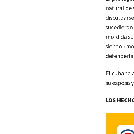
natural de 
disculparse
sucedieron
mordida su
siendo «mol
defenderla
El cubano a
su esposa y
LOS HECH