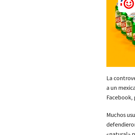
La controv
a un mexic
Facebook, 
Muchos usua
defendiero
«natural» p