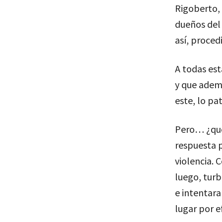
Rigoberto, 
dueños del 
así, proced
A todas est
y que ademá
este, lo pa
Pero… ¿qué
respuesta 
violencia.
luego, turb
e intentara
lugar por ef