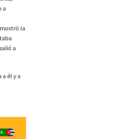
o a
 mostró la
staba
alió a
a él y a