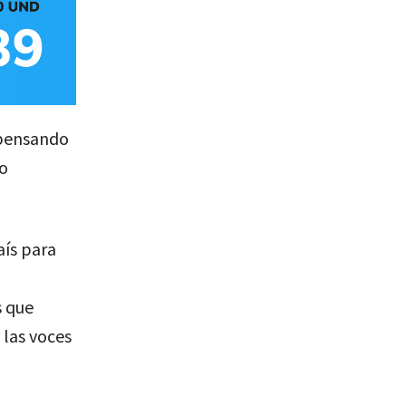
 pensando
go
aís para
s que
 las voces