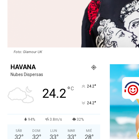
Foto: Glamour UK
HAVANA
Nubes Dispersas
°
24.2
°
C
24.2
°
24.2
94%
3.8m/s
32%
SÁB
DOM
LUN
MAR
MIÉ
32
°
32
°
33
°
33
°
28
°