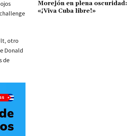
Morejón en plena oscuridad:
 ojos
«¡Viva Cuba libre!»
 challenge
t, otro
nte Donald
s de