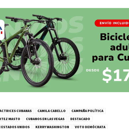
ACTRICES CUBANAS
CAMILA CABELLO
CAMPAÑA POLÍTICA
RTEZ MASTO
CUBANOS EN LAS VEGAS
DESTACADO
N ESTADOS UNIDOS
KERRY WASHINGTON
VOTO DEMÓCRATA