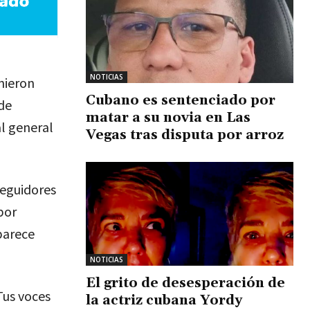
NOTICIAS
nieron
Cubano es sentenciado por
de
matar a su novia en Las
al general
Vegas tras disputa por arroz
seguidores
por
parece
NOTICIAS
El grito de desesperación de
Tus voces
la actriz cubana Yordy