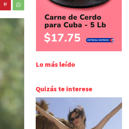
Lo más leído
Quizás te interese