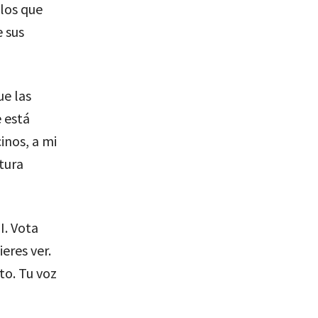
 los que
e sus
ue las
 está
inos, a mi
tura
I. Vota
eres ver.
to. Tu voz