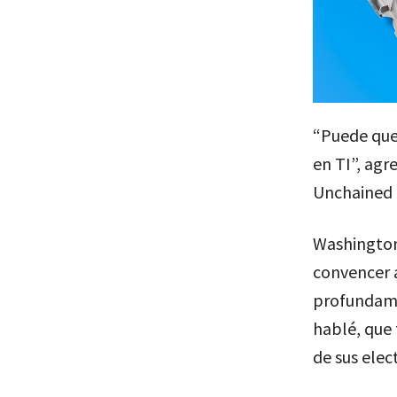
“Puede que 
en TI”, agr
Unchained 
Washington 
convencer a
profundame
hablé, que 
de sus elec