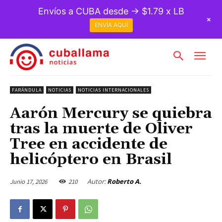
Envíos a CUBA desde → $1.79 x LB
+
ENVÍA AQUÍ
FARÁNDULA
NOTICIAS
NOTICIAS INTERNACIONALES
Aarón Mercury se quiebra
tras la muerte de Oliver
Tree en accidente de
helicóptero en Brasil
Autor:
Roberto A.
Junio 17, 2026
210