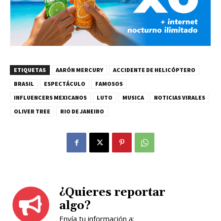
ETIQUETAS
AARÓN MERCURY
ACCIDENTE DE HELICÓPTERO
BRASIL
ESPECTÁCULO
FAMOSOS
INFLUENCERS MEXICANOS
LUTO
MUSICA
NOTICIAS VIRALES
OLIVER TREE
RIO DE JANEIRO
¿Quieres reportar
algo?
Envía tu información a: