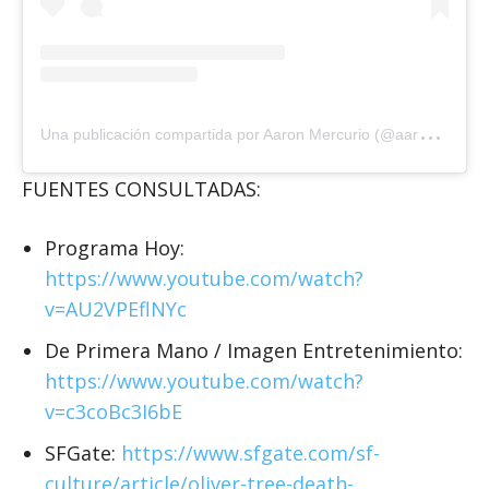
U
na publicación compartida por Aaron Mercurio (@aaronmercury)
FUENTES CONSULTADAS:
Programa Hoy:
https://www.youtube.com/watch?
v=AU2VPEflNYc
De Primera Mano / Imagen Entretenimiento:
https://www.youtube.com/watch?
v=c3coBc3I6bE
SFGate:
https://www.sfgate.com/sf-
culture/article/oliver-tree-death-