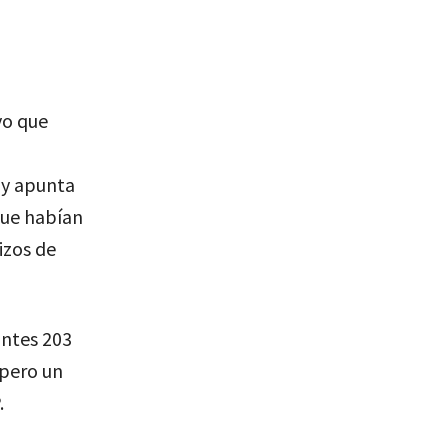
vo que
 y apunta
que habían
izos de
antes 203
 pero un
.