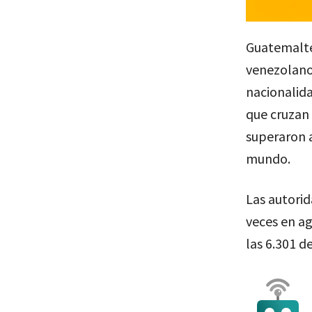
Guatemalte
venezolanos
nacionalid
que cruzan 
superaron a
mundo.
Las autori
veces en ag
las 6.301 d