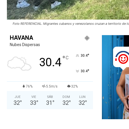
Foto REFERENCIAL. Migrantes cubanos y venezolanos cruzan a territorio de lo
HAVANA
Nubes Dispersas
°
30.4
°
C
30.4
°
30.4
76%
5.5m/s
32%
JUE
VIE
SÁB
DOM
LUN
32
°
33
°
31
°
32
°
32
°