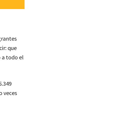
grantes
ir: que
 a todo el
5.349
o veces