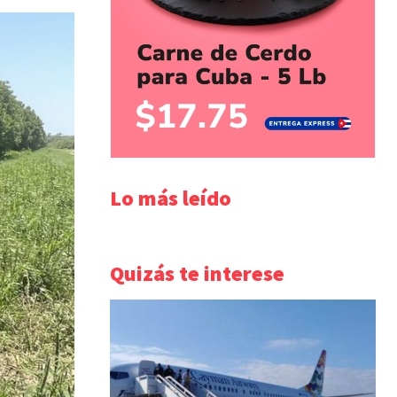
Lo más leído
Quizás te interese