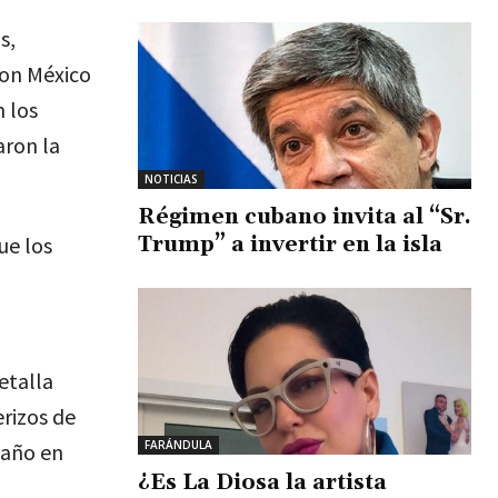
s,
con México
n los
aron la
NOTICIAS
Régimen cubano invita al “Sr.
Trump” a invertir en la isla
ue los
etalla
rizos de
FARÁNDULA
 año en
¿Es La Diosa la artista