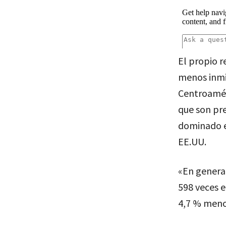
El propio r
menos inmig
Centroamér
que son pr
dominado en
EE.UU.
«En general
598 veces e
4,7 % menos