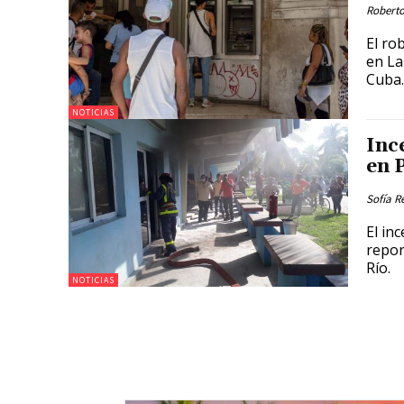
Roberto
El ro
en La
Cuba.
NOTICIAS
Inc
en 
Sofía R
El in
repor
Río.
NOTICIAS