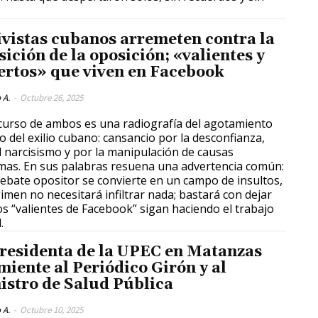
ivistas cubanos arremeten contra la
sición de la oposición; «valientes y
ertos» que viven en Facebook
 A.
-
Octubre 26, 2025
scurso de ambos es una radiografía del agotamiento
o del exilio cubano: cansancio por la desconfianza,
l narcisismo y por la manipulación de causas
imas. En sus palabras resuena una advertencia común:
 debate opositor se convierte en un campo de insultos,
gimen no necesitará infiltrar nada; bastará con dejar
os “valientes de Facebook” sigan haciendo el trabajo
.
residenta de la UPEC en Matanzas
miente al Periódico Girón y al
istro de Salud Pública
 A.
-
Octubre 10, 2025