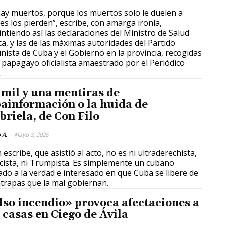
ay muertos, porque los muertos solo le duelen a
es los pierden”, escribe, con amarga ironía,
ntiendo así las declaraciones del Ministro de Salud
ca, y las de las máximas autoridades del Partido
ista de Cuba y el Gobierno en la provincia, recogidas
papagayo oficialista amaestrado por el Periódico
.
 mil y una mentiras de
ainformación o la huida de
briela, de Con Filo
 A.
-
Mayo 8, 2025
 escribe, que asistió al acto, no es ni ultraderechista,
scista, ni Trumpista. Es simplemente un cubano
do a la verdad e interesado en que Cuba se libere de
átrapas que la mal gobiernan.
lso incendio» provoca afectaciones a
 casas en Ciego de Ávila