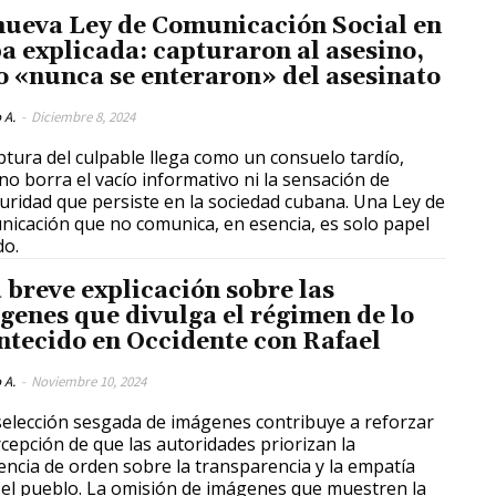
nueva Ley de Comunicación Social en
a explicada: capturaron al asesino,
o «nunca se enteraron» del asesinato
 A.
-
Diciembre 8, 2024
ptura del culpable llega como un consuelo tardío,
no borra el vacío informativo ni la sensación de
uridad que persiste en la sociedad cubana. Una Ley de
icación que no comunica, en esencia, es solo papel
do.
 breve explicación sobre las
genes que divulga el régimen de lo
ntecido en Occidente con Rafael
 A.
-
Noviembre 10, 2024
selección sesgada de imágenes contribuye a reforzar
rcepción de que las autoridades priorizan la
encia de orden sobre la transparencia y la empatía
 el pueblo. La omisión de imágenes que muestren la