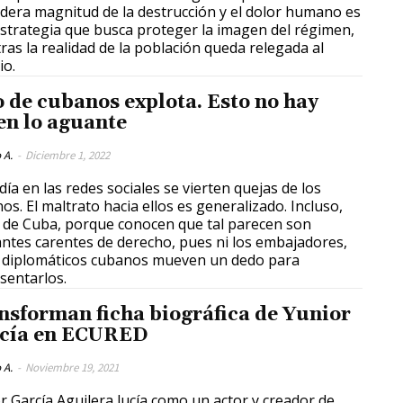
dera magnitud de la destrucción y el dolor humano es
strategia que busca proteger la imagen del régimen,
ras la realidad de la población queda relegada al
io.
o de cubanos explota. Esto no hay
en lo aguante
 A.
-
Diciembre 1, 2022
día en las redes sociales se vierten quejas de los
os. El maltrato hacia ellos es generalizado. Incluso,
 de Cuba, porque conocen que tal parecen son
ntes carentes de derecho, pues ni los embajadores,
s diplomáticos cubanos mueven un dedo para
sentarlos.
nsforman ficha biográfica de Yunior
cía en ECURED
 A.
-
Noviembre 19, 2021
r García Aguilera lucía como un actor y creador de