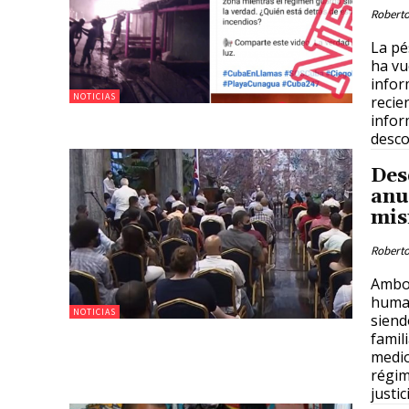
Roberto
La pé
ha vu
infor
NOTICIAS
recie
infor
desco
Des
anu
mis
Roberto
Ambos
human
NOTICIAS
siend
famil
medio
régim
justic