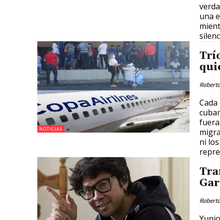
verda
una e
mient
silenc
Trí
qui
Roberto
Cada 
cuban
fuera
NOTICIAS
migra
ni lo
repre
Tra
Gar
Roberto
Yunio