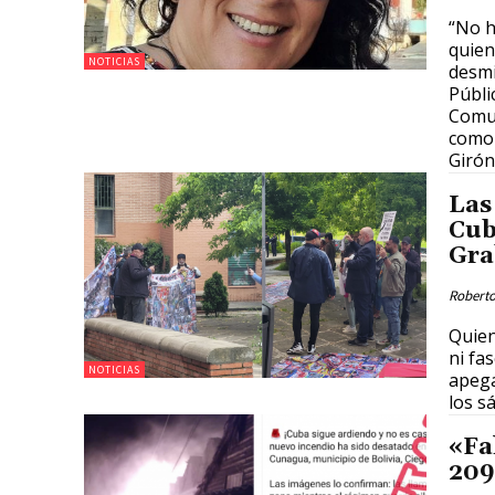
“No h
quien
NOTICIAS
desmi
Públi
Comun
como 
Girón
Las
Cub
Gra
Roberto
Quien
ni fa
NOTICIAS
apega
los s
«Fa
209