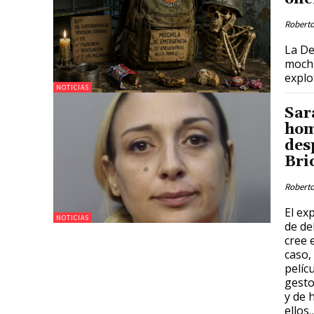
Roberto
La De
mochi
explo
NOTICIAS
Sar
hom
des
Bri
Roberto
El ex
NOTICIAS
de de
cree 
caso,
pelíc
gesto
y de 
ellos