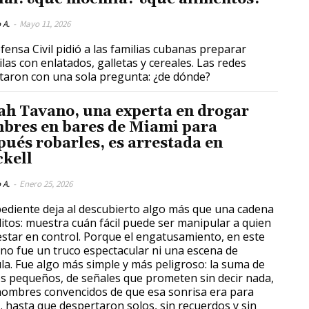
 A.
-
Mayo 11, 2026
fensa Civil pidió a las familias cubanas preparar
las con enlatados, galletas y cereales. Las redes
taron con una sola pregunta: ¿de dónde?
ah Tavano, una experta en drogar
bres en bares de Miami para
pués robarles, es arrestada en
ckell
 A.
-
Enero 25, 2026
pediente deja al descubierto algo más que una cadena
litos: muestra cuán fácil puede ser manipular a quien
estar en control. Porque el engatusamiento, en este
 no fue un truco espectacular ni una escena de
ula. Fue algo más simple y más peligroso: la suma de
s pequeños, de señales que prometen sin decir nada,
hombres convencidos de que esa sonrisa era para
… hasta que despertaron solos, sin recuerdos y sin