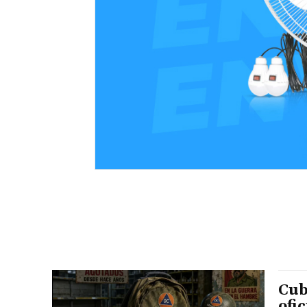
Cub
ofi