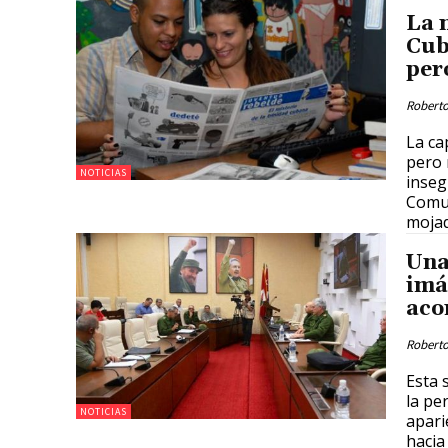
La 
Cub
per
Roberto
La ca
pero 
NOTICIAS
inseg
Comun
moja
Una
imá
aco
Roberto
Esta 
la pe
NOTICIAS
apari
hacia