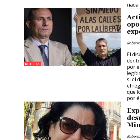
nada.
Act
opo
exp
Roberto
El di
dentr
NOTICIAS
por e
legít
si el
el ré
que l
por él
Exp
des
Min
Roberto