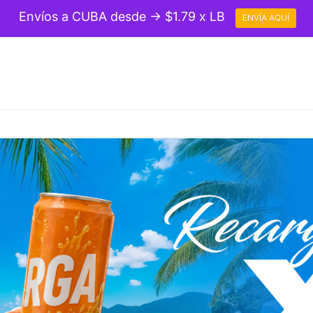
Envíos a CUBA desde → $1.79 x LB
ENVÍA AQUÍ