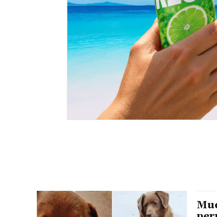
Mue
per