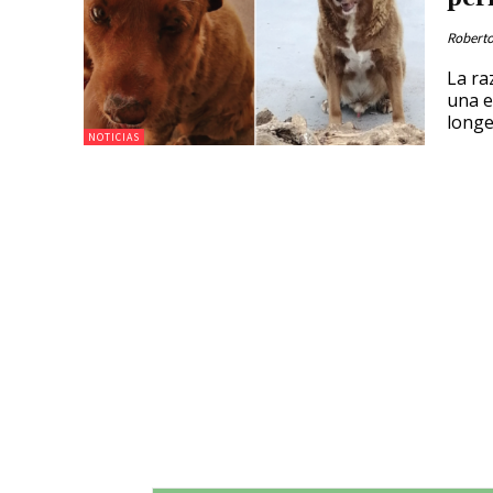
Roberto
La ra
una e
longe
NOTICIAS