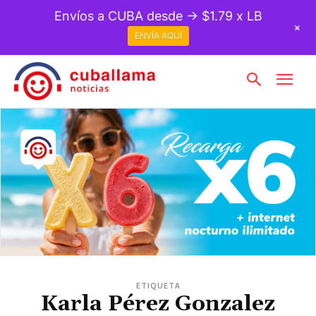
Envíos a CUBA desde → $1.79 x LB
+
ENVÍA AQUÍ
ETIQUETA
Karla Pérez Gonzalez