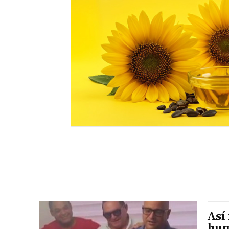
Así
hum