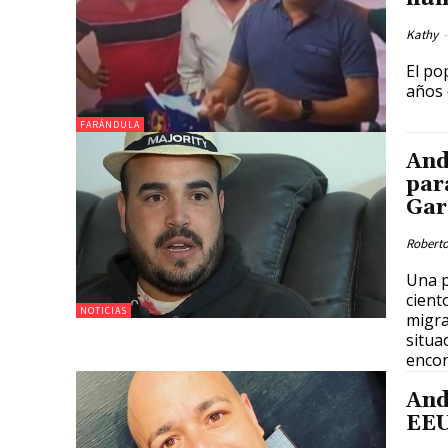
Kathy
-
El po
años 
FARÁNDULA
And
par
Gar
Roberto
Una p
cient
NOTICIAS
migra
situa
encon
And
EEU