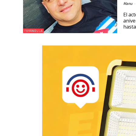
Manu
-
El ac
anive
hasta
FARÁNDULA