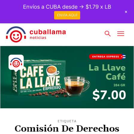
Envíos a CUBA desde → $1.79 x LB
+
ENVÍA AQUÍ
ETIQUETA
Comisión De Derechos