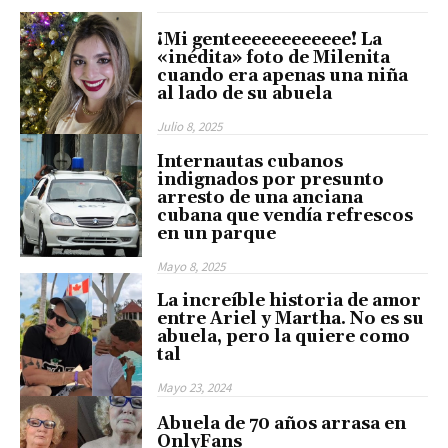
¡Mi genteeeeeeeeeeee! La
«inédita» foto de Milenita
cuando era apenas una niña
al lado de su abuela
Julio 8, 2025
Internautas cubanos
indignados por presunto
arresto de una anciana
cubana que vendía refrescos
en un parque
Mayo 8, 2025
La increíble historia de amor
entre Ariel y Martha. No es su
abuela, pero la quiere como
tal
Mayo 23, 2024
Abuela de 70 años arrasa en
OnlyFans