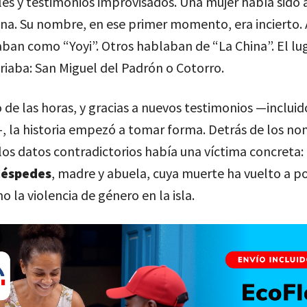
les y testimonios improvisados. Una mujer había sido 
na. Su nombre, en ese primer momento, era incierto.
caban como “Yoyi”. Otros hablaban de “La China”. El lu
iaba: San Miguel del Padrón o Cotorro.
 de las horas, y gracias a nuevos testimonios —incluid
, la historia empezó a tomar forma. Detrás de los n
los datos contradictorios había una víctima concreta:
Céspedes
, madre y abuela, cuya muerte ha vuelto a p
o la violencia de género en la isla.