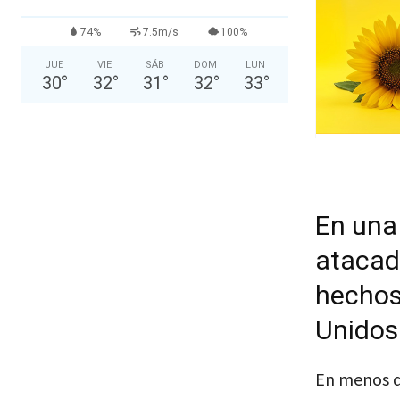
74%
7.5m/s
100%
JUE
VIE
SÁB
DOM
LUN
30
°
32
°
31
°
32
°
33
°
En una
atacad
hechos
Unidos
En menos d