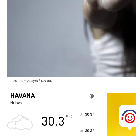
Foto: Roy Leyra | CN360
HAVANA
Nubes
°
30.3
°
C
30.3
°
30.3