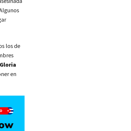
asesinada
 Algunos
gar
os los de
ombres
Gloria
oner en