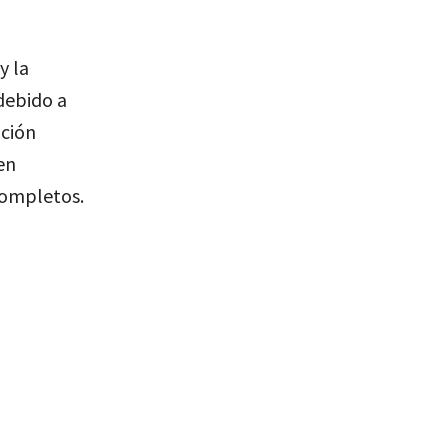
y la
debido a
ación
en
completos.