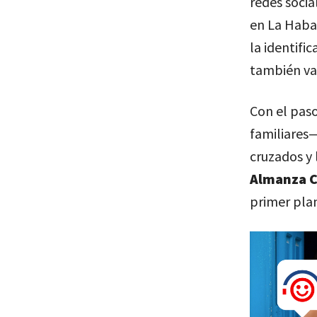
redes socia
en La Haba
la identifi
también var
Con el paso
familiares—
cruzados y 
Almanza 
primer plan