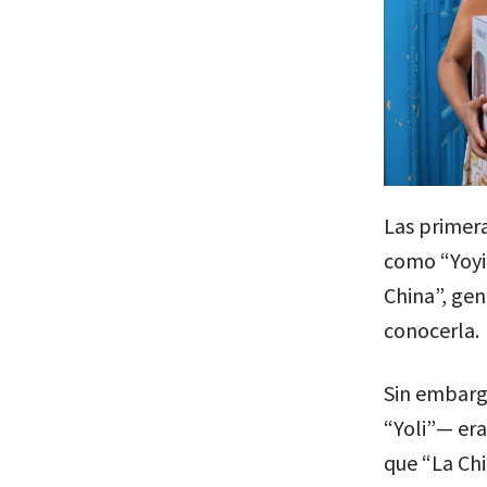
Las primera
como “Yoyi”
China”, gen
conocerla.
Sin embarg
“Yoli”— era
que “La Ch