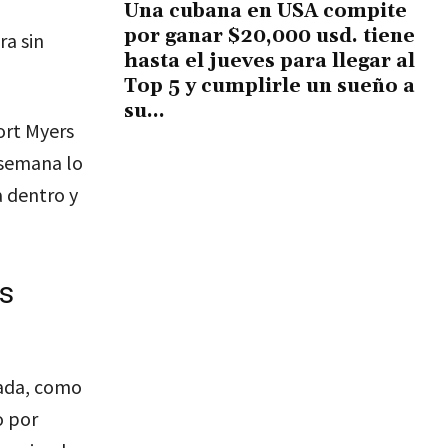
Una cubana en USA compite
por ganar $20,000 usd. tiene
ra sin
hasta el jueves para llegar al
Top 5 y cumplirle un sueño a
su...
ort Myers
 semana lo
 dentro y
s
tada, como
o por