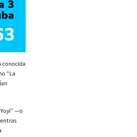
a conocida
mo “La
ían
“Yoyi” —o
ientras
a