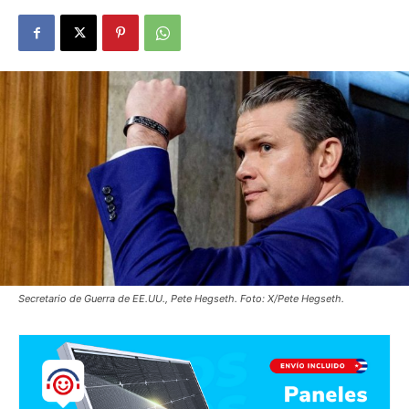
Secretario de Guerra de EE.UU., Pete Hegseth. Foto: X/Pete Hegseth.