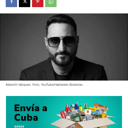
Manolín Vázquez. Foto: YouTube/Hablando Boberías.