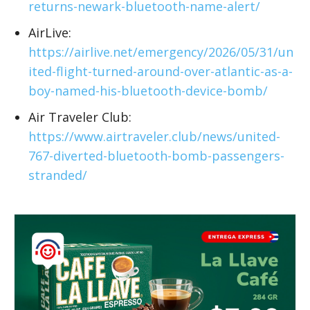
returns-newark-bluetooth-name-alert/
AirLive:
https://airlive.net/emergency/2026/05/31/un
ited-flight-turned-around-over-atlantic-as-a-
boy-named-his-bluetooth-device-bomb/
Air Traveler Club:
https://www.airtraveler.club/news/united-
767-diverted-bluetooth-bomb-passengers-
stranded/