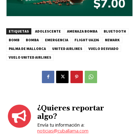
ETIQUETAS
ADOLESCENTE
AMENAZA BOMBA
BLUETOOTH
BOMB
BOMBA
EMERGENCIA
FLIGHT UA236
NEWARK
PALMA DE MALLORCA
UNITED AIRLINES
VUELO DESVIADO
VUELO UNITED AIRLINES
¿Quieres reportar
algo?
Envía tu información a:
noticias@cuballama.com