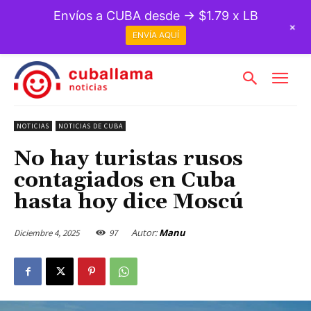
Envíos a CUBA desde → $1.79 x LB
+
ENVÍA AQUÍ
NOTICIAS
NOTICIAS DE CUBA
No hay turistas rusos
contagiados en Cuba
hasta hoy dice Moscú
Autor:
Manu
Diciembre 4, 2025
97