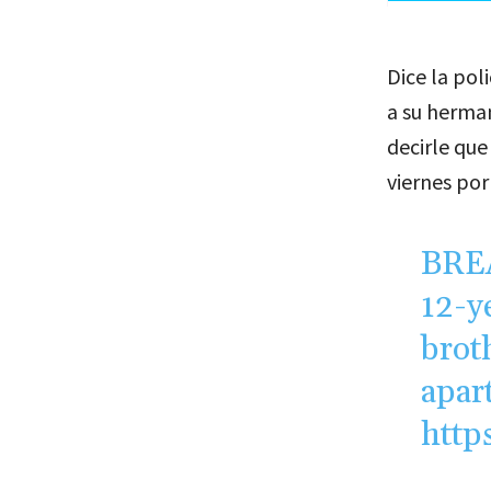
Dice la po
a su herma
decirle que
viernes por
BREA
12-y
brot
apar
http