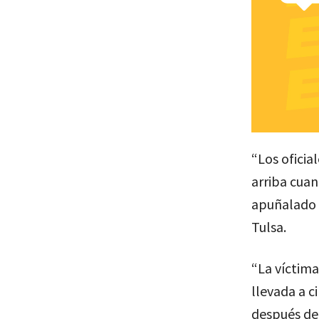
“Los oficia
arriba cuan
apuñalado a
Tulsa.
“La víctima
llevada a c
después de 