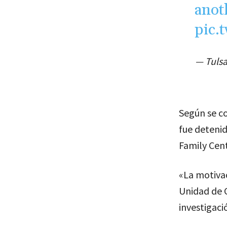
anot
pic.
— Tulsa
Según se co
fue detenid
Family Cent
«La motiva
Unidad de Cr
investigació