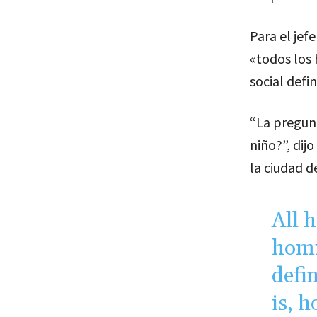
Para el jef
«todos los
social defin
“La pregun
niño?”, dijo
la ciudad d
All 
homi
defi
is, h