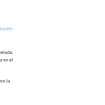
anuary
velada,
a en el
ro la