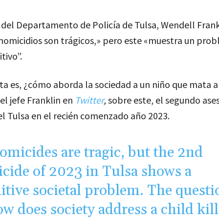
e del Departamento de Policía de Tulsa, Wendell Frank
 homicidios son trágicos,» pero este «muestra un pro
itivo”.
ta es, ¿cómo aborda la sociedad a un niño que mata a
 el jefe Franklin en
Twitter
,
sobre este, el segundo ase
el Tulsa en el recién comenzado año 2023.
homicides are tragic, but the 2nd
cide of 2023 in Tulsa shows a
nitive societal problem. The questi
ow does society address a child kil