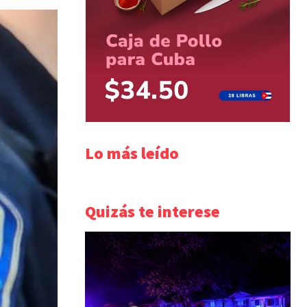
Lo más leído
Quizás te interese