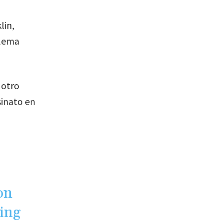
lin,
blema
 otro
sinato en
on
ling