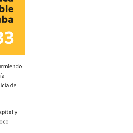
durmiendo
ía
icía de
pital y
poco