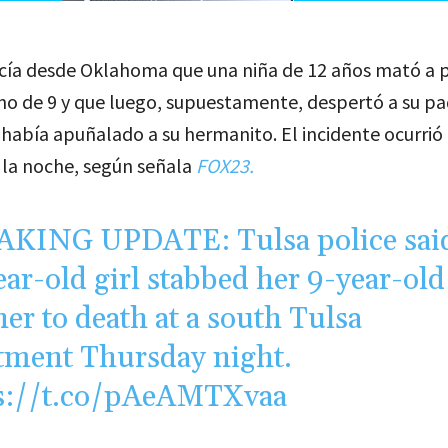
licía desde Oklahoma que una niña de 12 años mató a 
no de 9 y que luego, supuestamente, despertó a su pa
 había apuñalado a su hermanito. El incidente ocurrió
 la noche, según señala
FOX23.
KING UPDATE: Tulsa police sai
ear-old girl stabbed her 9-year-old
her to death at a south Tulsa
tment Thursday night.
s://t.co/pAeAMTXvaa