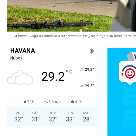
La menor, luego de apuñalar a su hermanito fue y se lo dijo a su papá. Foto: R
HAVANA
Nubes
°
29.2
°
C
29.2
°
29.2
79%
5.8m/s
91%
VIE
SÁB
DOM
LUN
MAR
32
°
31
°
32
°
33
°
28
°