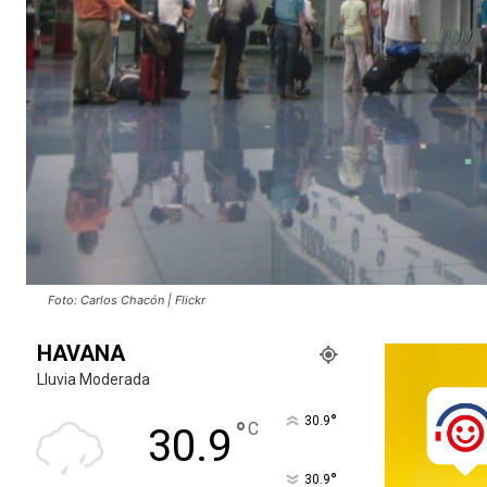
Foto: Carlos Chacón | Flickr
HAVANA
Lluvia Moderada
°
30.9
°
C
30.9
°
30.9