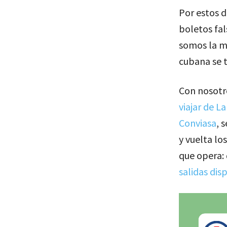
Por estos d
boletos fal
somos la me
cubana se t
Con nosotr
viajar de 
Conviasa
, 
y vuelta lo
que opera:
salidas dis