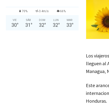
70%
3.4m/s
66%
VIE
SÁB
DOM
LUN
MAR
30
°
31
°
32
°
32
°
33
°
Los viajer
lleguen al 
Managua, Ni
Este arance
internacio
Honduras.