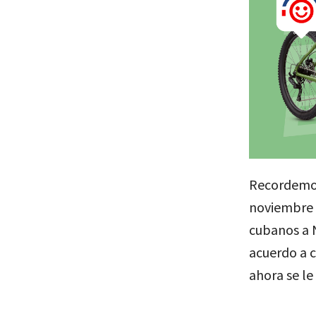
Recordemos 
noviembre d
cubanos a 
acuerdo a c
ahora se le