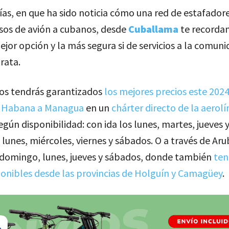
ías, en que ha sido noticia cómo una red de estafador
sos de avión a cubanos, desde
Cuballama
te recorda
jor opción y la más segura si de servicios a la comun
rata.
os tendrás garantizados
los mejores precios este 202
La Habana a Managua
en un
chárter directo de la aerolí
según disponibilidad: con ida los lunes, martes, jueves 
s lunes, miércoles, viernes y sábados. O a través de Aru
 domingo, lunes, jueves y sábados, donde también
ten
ponibles desde las provincias de Holguín y Camagüey
.