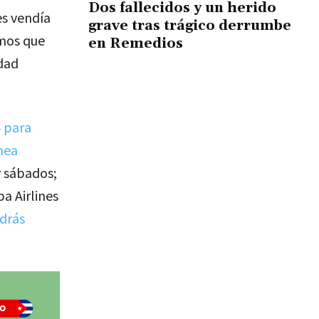
Dos fallecidos y un herido
es vendía
grave tras trágico derrumbe
mos que
en Remedios
idad
4 para
nea
y sábados;
ba Airlines
drás