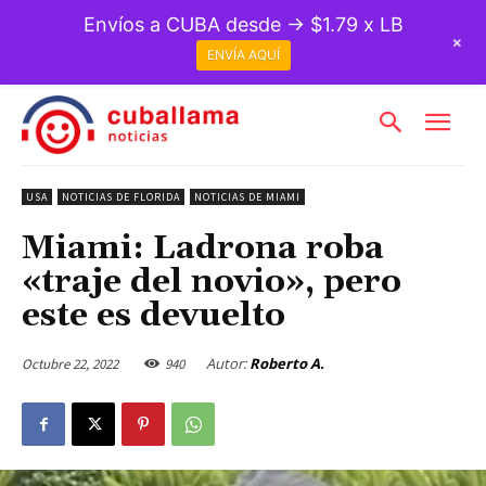
Envíos a CUBA desde → $1.79 x LB
+
ENVÍA AQUÍ
USA
NOTICIAS DE FLORIDA
NOTICIAS DE MIAMI
Miami: Ladrona roba
«traje del novio», pero
este es devuelto
Autor:
Roberto A.
Octubre 22, 2022
940