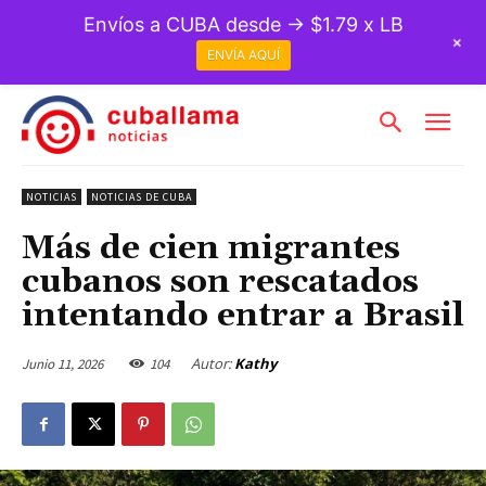
Envíos a CUBA desde → $1.79 x LB
+
ENVÍA AQUÍ
NOTICIAS
NOTICIAS DE CUBA
Más de cien migrantes
cubanos son rescatados
intentando entrar a Brasil
Autor:
Kathy
Junio 11, 2026
104