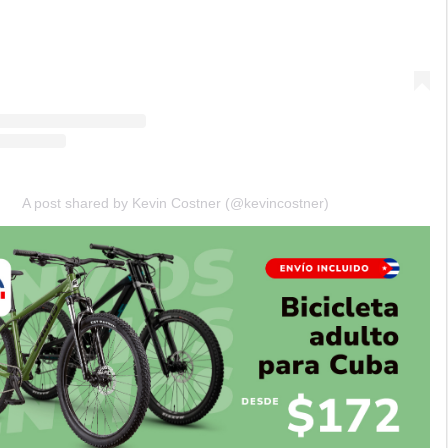
A post shared by Kevin Costner (@kevincostner)