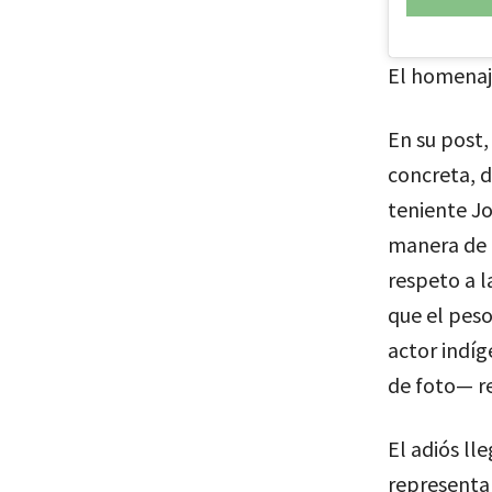
El homenaje
En su post,
concreta, d
teniente Jo
manera de d
respeto a l
que el pes
actor indíg
de foto— re
El adiós ll
representan