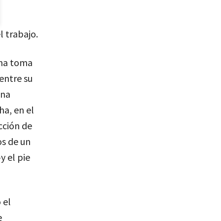
l trabajo.
una toma
entre su
una
ha, en el
icción de
os de un
y el pie
 el
e