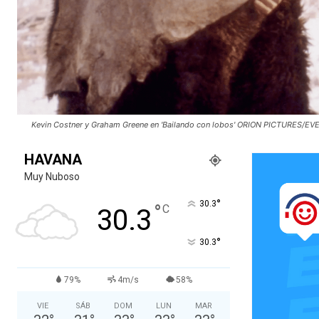
Kevin Costner y Graham Greene en 'Bailando con lobos' ORION PICTURES/
HAVANA
Muy Nuboso
°
30.3
°
C
30.3
°
30.3
79%
4m/s
58%
VIE
SÁB
DOM
LUN
MAR