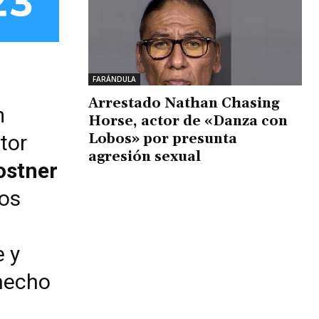
FARÁNDULA
Arrestado Nathan Chasing
m
Horse, actor de «Danza con
Lobos» por presunta
tor
agresión sexual
ostner
los
e y
hecho