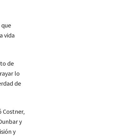
 que
a vida
to de
rayar lo
verdad de
ó Costner,
Dunbar y
sión y