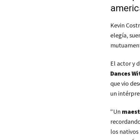
americ
Kevin Cost
elegía, sue
mutuament
El actor y 
Dances Wi
que vio des
un intérpre
“Un
maestr
recordando
los nativos