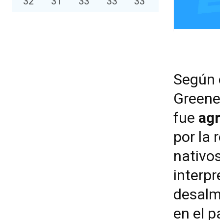
32
°
31
°
33
°
33
°
33
°
Según 
Greene,
fue
agr
por la 
nativos
interpr
desalm
en el p