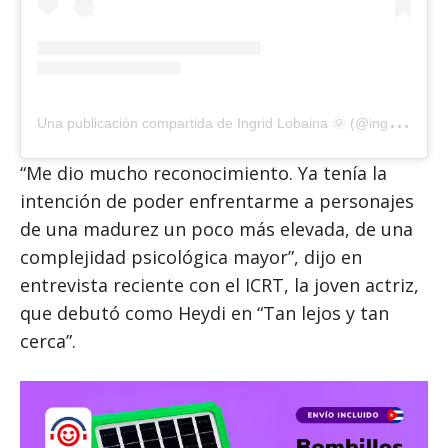
U
na publicación compartida de Ingrid Lobaina 🌞 (@ingriddelavida)
“Me dio mucho reconocimiento. Ya tenía la
intención de poder enfrentarme a personajes
de una madurez un poco más elevada, de una
complejidad psicológica mayor”, dijo en
entrevista reciente con el ICRT, la joven actriz,
que debutó como Heydi en “Tan lejos y tan
cerca”.