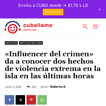
Envíos a CUBA desde → $1.79 x LB
+
ENVÍA AQUÍ
NOTICIAS
NOTICIAS DE CUBA
«Influencer del crimen»
da a conocer dos hechos
de violencia extrema en la
isla en las últimas horas
Autor:
Roberto A.
Junio 3, 2026
103