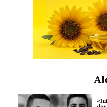
Al
«In
dos