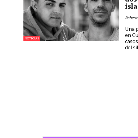
isl
Roberto
Una p
en Cu
NOTICIAS
casos
del si