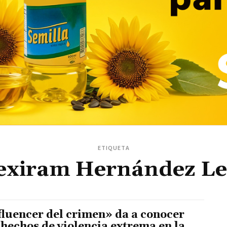
ETIQUETA
exiram Hernández L
fluencer del crimen» da a conocer
 hechos de violencia extrema en la